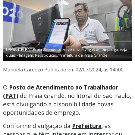
URGENTE! PAT Praia Grande oferece novas vagas de emprego; veja
quais - Imagem: Reprodução/Prefeitura de Praia Grande
Manoela Cardozo
Publicado em 02/07/2024, às 14h00
O
Posto de Atendimento ao Trabalhador
(PAT)
de Praia Grande, no litoral de São Paulo,
está divulgando a disponibilidade novas
oportunidades de emprego.
Conforme divulgação da
Prefeitura
, as
pessoas que têm interesse em ingressar ou