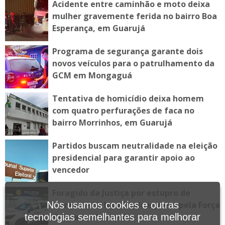
Acidente entre caminhão e moto deixa
mulher gravemente ferida no bairro Boa
Esperança, em Guarujá
Programa de segurança garante dois
novos veículos para o patrulhamento da
GCM em Mongaguá
Tentativa de homicídio deixa homem
com quatro perfurações de faca no
bairro Morrinhos, em Guarujá
Partidos buscam neutralidade na eleição
presidencial para garantir apoio ao
vencedor
Foragido da Justiça por estupro de
vulnerável é localizado e preso pela Força
Nós usamos cookies e outras
Tática em Itanhaém
tecnologias semelhantes para melhorar