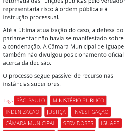
retomada das funções públicas pelo vereador
representaria risco à ordem pública e à
instrução processual.
Até a última atualização do caso, a defesa do
parlamentar não havia se manifestado sobre
a condenação. A Câmara Municipal de Iguape
também não divulgou posicionamento oficial
acerca da decisão.
O processo segue passível de recurso nas
instâncias superiores.
SÃO PAULO
MINISTÉRIO PÚBLICO
Tags
INDENIZAÇÃO
JUSTIÇA
INVESTIGAÇÃO
CÂMARA MUNICIPAL
SERVIDORES
IGUAPE