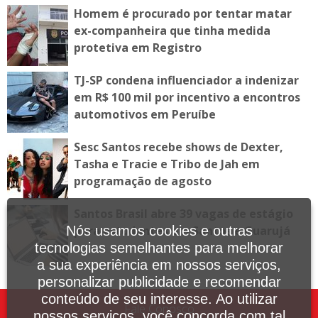
Homem é procurado por tentar matar
ex-companheira que tinha medida
protetiva em Registro
TJ-SP condena influenciador a indenizar
em R$ 100 mil por incentivo a encontros
automotivos em Peruíbe
Sesc Santos recebe shows de Dexter,
Tasha e Tracie e Tribo de Jah em
programação de agosto
Santos Brasil abre 39 vagas de estágio
para estudantes em Santos e Guarujá
Nós usamos cookies e outras
tecnologias semelhantes para melhorar
a sua experiência em nossos serviços,
personalizar publicidade e recomendar
conteúdo de seu interesse. Ao utilizar
Fale Conosco
nossos serviços, você concorda com tal