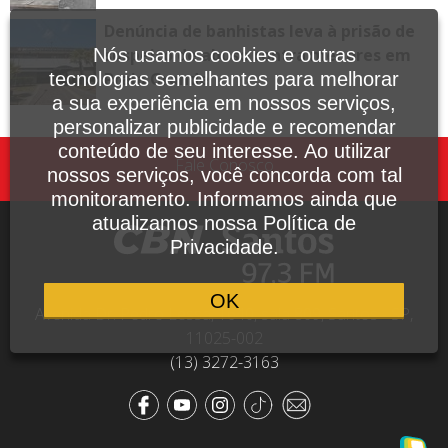
Denúncia de banhistas leva à prisão de
Nós usamos cookies e outras
suspeito de abuso contra menores em
tecnologias semelhantes para melhorar
Praia Grande
a sua experiência em nossos serviços,
personalizar publicidade e recomendar
conteúdo de seu interesse. Ao utilizar
Fale Conosco
nossos serviços, você concorda com tal
monitoramento. Informamos ainda que
atualizamos nossa Política de
Privacidade.
OK
Avenida Dr. Pedro Lessa, 1640, sala 809, Santos - SP,
11025-002
(13) 3272-3163