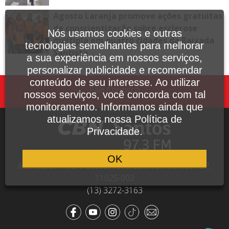
Agosto Laranja promove ações gratuitas
de conscientização sobre esclerose
Nós usamos cookies e outras
múltipla em quatro cidades da Baixada
tecnologias semelhantes para melhorar
Santista
a sua experiência em nossos serviços,
personalizar publicidade e recomendar
conteúdo de seu interesse. Ao utilizar
Fale Conosco
nossos serviços, você concorda com tal
monitoramento. Informamos ainda que
atualizamos nossa Política de
Privacidade.
OK
Avenida Dr. Pedro Lessa, 1640, sala 809, Santos - SP,
11025-002
(13) 3272-3163