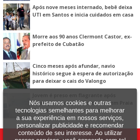
Após nove meses internado, bebê deixa
UTI em Santos e inicia cuidados em casa
Morre aos 90 anos Clermont Castor, ex-
prefeito de Cubatão
Cinco meses após afundar, navio
histórico segue à espera de autorização
para deixar o cais do Valongo
Jovem é preso em flagrante após
Nós usamos cookies e outras
ameaçar mãe e irmã com faca em Praia
tecnologias semelhantes para melhorar
Grande
a sua experiência em nossos serviços,
personalizar publicidade e recomendar
conteúdo de seu interesse. Ao utilizar
Fale Conosco