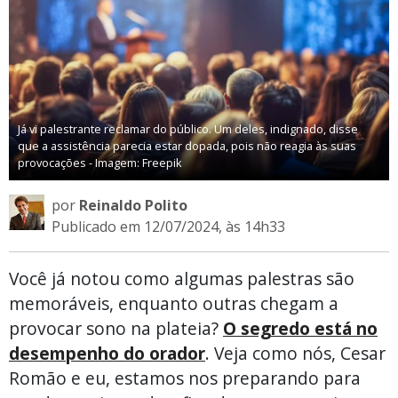
Já vi palestrante reclamar do público. Um deles, indignado, disse
que a assistência parecia estar dopada, pois não reagia às suas
provocações - Imagem: Freepik
por
Reinaldo Polito
Publicado em 12/07/2024, às 14h33
Você já notou como algumas palestras são
memoráveis, enquanto outras chegam a
provocar sono na plateia?
O segredo está no
desempenho do orador
. Veja como nós, Cesar
Romão e eu, estamos nos preparando para