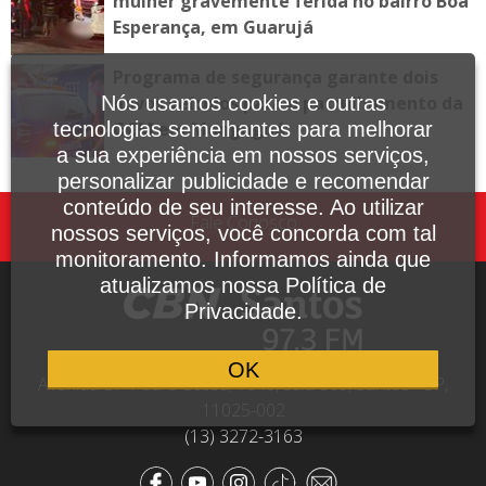
mulher gravemente ferida no bairro Boa
Esperança, em Guarujá
Programa de segurança garante dois
novos veículos para o patrulhamento da
Nós usamos cookies e outras
GCM em Mongaguá
tecnologias semelhantes para melhorar
a sua experiência em nossos serviços,
personalizar publicidade e recomendar
conteúdo de seu interesse. Ao utilizar
Fale Conosco
nossos serviços, você concorda com tal
monitoramento. Informamos ainda que
atualizamos nossa Política de
Privacidade.
OK
Avenida Dr. Pedro Lessa, 1640, sala 809, Santos - SP,
11025-002
(13) 3272-3163