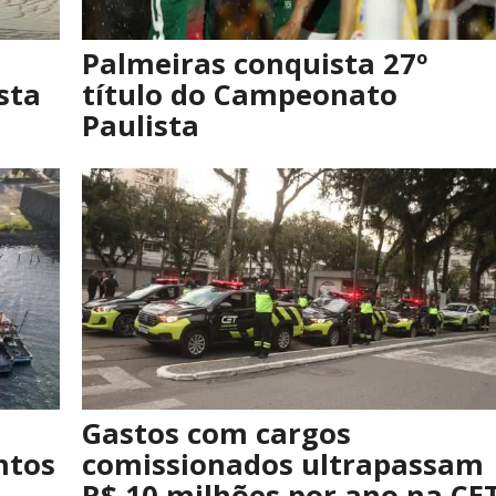
Palmeiras conquista 27º
sta
título do Campeonato
Paulista
Gastos com cargos
ntos
comissionados ultrapassam
R$ 10 milhões por ano na CE