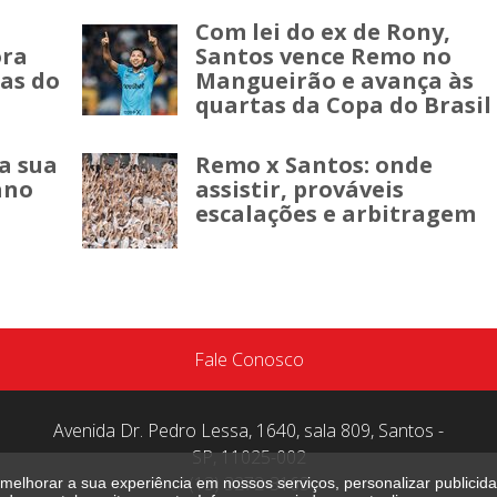
Com lei do ex de Rony,
ora
Santos vence Remo no
as do
Mangueirão e avança às
quartas da Copa do Brasil
a sua
Remo x Santos: onde
ano
assistir, prováveis
escalações e arbitragem
Fale Conosco
Avenida Dr. Pedro Lessa, 1640, sala 809, Santos -
SP, 11025-002
(13) 3272-3163
melhorar a sua experiência em nossos serviços, personalizar publici