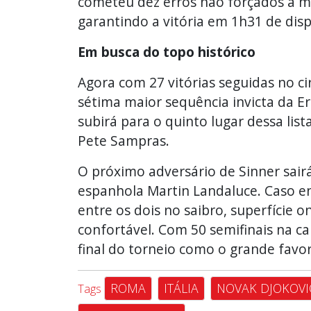
cometeu dez erros não forçados a me
garantindo a vitória em 1h31 de disp
Em busca do topo histórico
Agora com 27 vitórias seguidas no cir
sétima maior sequência invicta da Era
subirá para o quinto lugar dessa li
Pete Sampras.
O próximo adversário de Sinner sair
espanhola Martin Landaluce. Caso en
entre os dois no saibro, superfície 
confortável. Com 50 semifinais na c
final do torneio como o grande favor
ROMA
ITÁLIA
NOVAK DJOKOVI
Tags