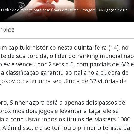
 Djokovic e avança para semifinais em Roma - Imagem: Divulgação / ATP
s 10h32
m capítulo histórico nesta quinta-feira (14), no
e de sua torcida, o líder do ranking mundial não
ev e venceu por 2 sets a 0, com parciais de 6/2 e
 a classificação garantiu ao italiano a quebra de
okovic: bater uma sequência de 32 vitórias de
bro, Sinner agora está a apenas dois passos de
róximos dois jogos e levantar a taça, ele se
 a conquistar todos os títulos de Masters 1000
 Além disso, ele se tornou o primeiro tenista da