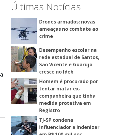
Últimas Notícias
Drones armados: novas
ameaças no combate ao
crime
Desempenho escolar na
rede estadual de Santos,
São Vicente e Guarujá
cresce no Ideb
sa
Homem é procurado por
tentar matar ex-
companheira que tinha
medida protetiva em
Registro
TJ-SP condena
influenciador a indenizar
em R$ 100 mil por