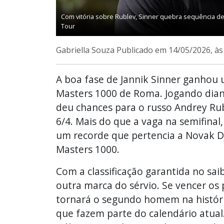
Com vitória sobre Rublev, Sinner quebra sequência de
Tour
Gabriella Souza
Publicado em 14/05/2026, à
A boa fase de Jannik Sinner ganhou u
Masters 1000 de Roma. Jogando diant
deu chances para o russo Andrey Rubl
6/4. Mais do que a vaga na semifinal,
um recorde que pertencia a Novak Dj
Masters 1000.
Com a classificação garantida no sai
outra marca do sérvio. Se vencer os p
tornará o segundo homem na história
que fazem parte do calendário atual.