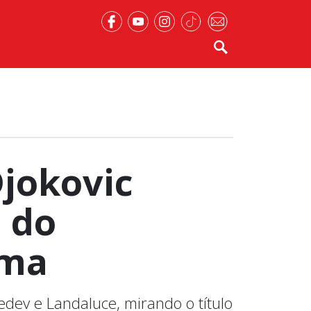
Djokovic
l do
oma
dev e Landaluce, mirando o título