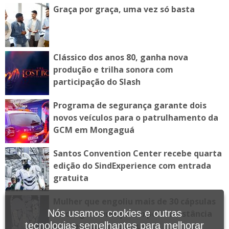
Graça por graça, uma vez só basta
Clássico dos anos 80, ganha nova
produção e trilha sonora com
participação do Slash
Programa de segurança garante dois
novos veículos para o patrulhamento da
GCM em Mongaguá
Santos Convention Center recebe quarta
edição do SindExperience com entrada
gratuita
Mulher que engoliu mais de 30 cápsulas
Nós usamos cookies e outras
de drogas começa a expelir substância
tecnologias semelhantes para melhorar
em hospital no Guarujá