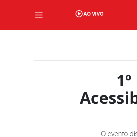
AO VIVO
1º
Acessi
O evento dis