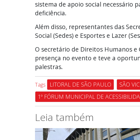
sistema de apoio social necessário 
deficiência.
Além disso, representantes das Secr
Social (Sedes) e Esportes e Lazer (
O secretário de Direitos Humanos e
presença no evento e teve a oportun
palestras.
LITORAL DE SÃO PAULO
SÃO VI
Tags
1º FÓRUM MUNICIPAL DE ACESSIBILID
Leia também