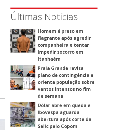
Últimas Notícias
Homem é preso em
flagrante após agredir
companheira e tentar
impedir socorro em
Itanhaém
Praia Grande revisa
plano de contingência e
orienta população sobre
ventos intensos no fim
de semana
Dólar abre em queda e
Ibovespa aguarda
abertura após corte da
Selic pelo Copom