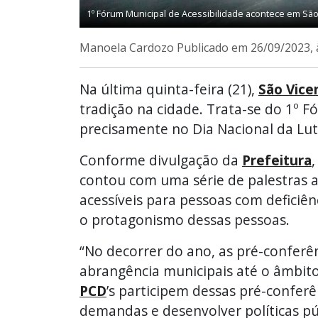
1º Fórum Municipal de Acessibilidade acontece em São
Manoela Cardozo
Publicado em 26/09/2023, 
Na última quinta-feira (21),
São Vice
tradição na cidade. Trata-se do 1º F
precisamente no Dia Nacional da Lut
Conforme divulgação da
Prefeitura
contou com uma série de palestras 
acessíveis para pessoas com deficiê
o protagonismo dessas pessoas.
“No decorrer do ano, as pré-conferên
abrangência municipais até o âmbito
PCD
’s participem dessas pré-confer
demandas e desenvolver políticas púb