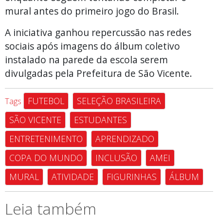
mural antes do primeiro jogo do Brasil.
A iniciativa ganhou repercussão nas redes
sociais após imagens do álbum coletivo
instalado na parede da escola serem
divulgadas pela Prefeitura de São Vicente.
FUTEBOL
SELEÇÃO BRASILEIRA
Tags
SÃO VICENTE
ESTUDANTES
ENTRETENIMENTO
APRENDIZADO
COPA DO MUNDO
INCLUSÃO
AMEI
MURAL
ATIVIDADE
FIGURINHAS
ÁLBUM
Leia também