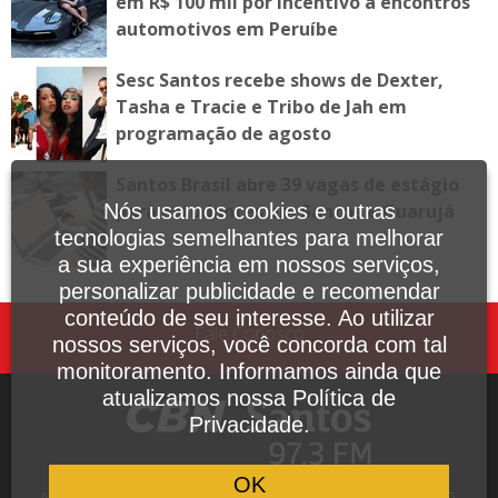
em R$ 100 mil por incentivo a encontros
automotivos em Peruíbe
Sesc Santos recebe shows de Dexter,
Tasha e Tracie e Tribo de Jah em
programação de agosto
Santos Brasil abre 39 vagas de estágio
para estudantes em Santos e Guarujá
Nós usamos cookies e outras
tecnologias semelhantes para melhorar
a sua experiência em nossos serviços,
personalizar publicidade e recomendar
conteúdo de seu interesse. Ao utilizar
Fale Conosco
nossos serviços, você concorda com tal
monitoramento. Informamos ainda que
atualizamos nossa Política de
Privacidade.
OK