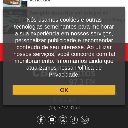
Foragido da Justiça por estupro de
vulnerável é localizado e preso pela Força
Nós usamos cookies e outras
Tática em Itanhaém
tecnologias semelhantes para melhorar
a sua experiência em nossos serviços,
personalizar publicidade e recomendar
conteúdo de seu interesse. Ao utilizar
Fale Conosco
nossos serviços, você concorda com tal
monitoramento. Informamos ainda que
atualizamos nossa Política de
Privacidade.
OK
Avenida Dr. Pedro Lessa, 1640, sala 809, Santos - SP,
11025-002
(13) 3272-3163