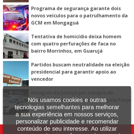
Programa de segurança garante dois
novos veículos para o patrulhamento da
GCM em Mongaguá
Tentativa de homicídio deixa homem
com quatro perfurações de faca no
bairro Morrinhos, em Guarujá
Partidos buscam neutralidade na eleição
presidencial para garantir apoio ao
vencedor
Foragido da Justiça por estupro de
vulnerável é localizado e preso pela Força
Nós usamos cookies e outras
Tática em Itanhaém
tecnologias semelhantes para melhorar
a sua experiência em nossos serviços,
personalizar publicidade e recomendar
conteúdo de seu interesse. Ao utilizar
Fale Conosco