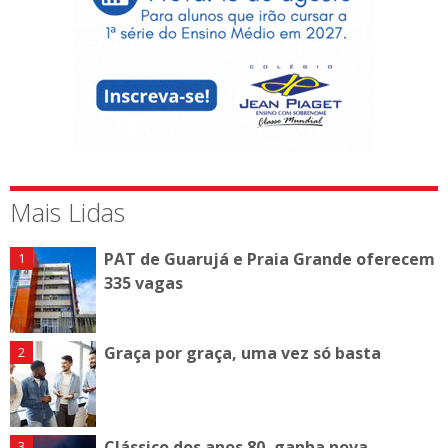
Mais Lidas
PAT de Guarujá e Praia Grande oferecem
335 vagas
Graça por graça, uma vez só basta
Clássico dos anos 80, ganha nova