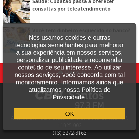
Saúde: Cubatão passa a oferecer
consultas por teleatendimento
Você tem dinheiro esquecido no banco?
Nós usamos cookies e outras
Veja como checar e sacar
tecnologias semelhantes para melhorar
a sua experiência em nossos serviços,
personalizar publicidade e recomendar
conteúdo de seu interesse. Ao utilizar
Fale Conosco
nossos serviços, você concorda com tal
monitoramento. Informamos ainda que
atualizamos nossa Política de
Privacidade.
OK
Avenida Dr. Pedro Lessa, 1640, sala 809, Santos - SP,
11025-002
(13) 3272-3163