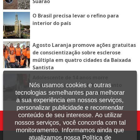
Suarão
O Brasil precisa levar o refino para
interior do país
Agosto Laranja promove ações gratuitas
de conscientização sobre esclerose
múltipla em quatro cidades da Baixada
Santista
Adolescente de 14 anos morre
Nós usamos cookies e outras
atropelado por caminhão enquanto
tecnologias semelhantes para melhorar
andava de bicicleta em Guarujá
a sua experiência em nossos serviços,
personalizar publicidade e recomendar
conteúdo de seu interesse. Ao utilizar
Fale Conosco
nossos serviços, você concorda com tal
monitoramento. Informamos ainda que
atualizamos nossa Política de