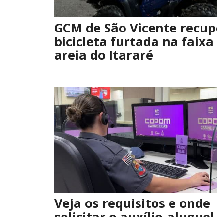
GCM de São Vicente recup
bicicleta furtada na faixa
areia do Itararé
Veja os requisitos e onde
solicitar o auxílio-aluguel