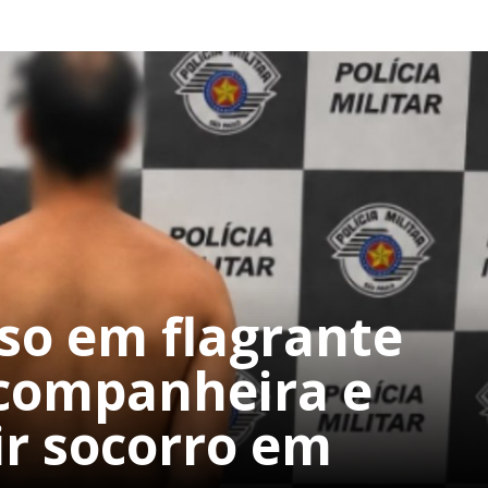
o em flagrante
 companheira e
ir socorro em