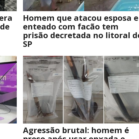
era
Homem que atacou esposa e
 de
enteado com facão tem
prisão decretada no litoral d
SP
Agressão brutal: homem é
preso após usar enxada e