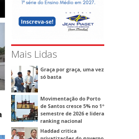
Mais Lidas
Graça por graça, uma vez
só basta
Movimentação do Porto
de Santos cresce 5% no 1º
a
semestre de 2026 e lidera
ranking nacional
Haddad critica
privatizações do governo