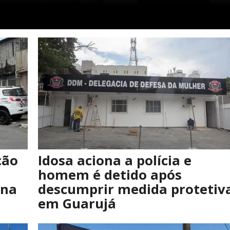
ção
Idosa aciona a polícia e
homem é detido após
ona
descumprir medida protetiv
em Guarujá