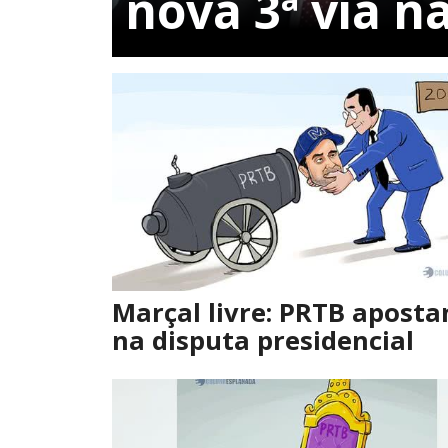
nova 3ª via na
Marçal livre: PRTB apost
na disputa presidencial