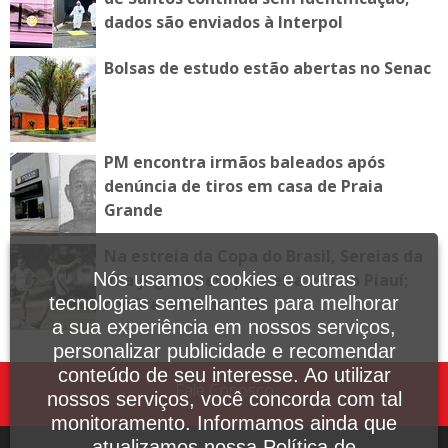
dados são enviados à Interpol
Bolsas de estudo estão abertas no Senac
PM encontra irmãos baleados após
denúncia de tiros em casa de Praia
Grande
Na estreia da Copa do Brasil, Sereias da
Nós usamos cookies e outras
Vila jogam pela primeira vez no Piauí;
tecnologias semelhantes para melhorar
confira onde assistir
a sua experiência em nossos serviços,
personalizar publicidade e recomendar
conteúdo de seu interesse. Ao utilizar
Fale Conosco
nossos serviços, você concorda com tal
monitoramento. Informamos ainda que
atualizamos nossa Política de