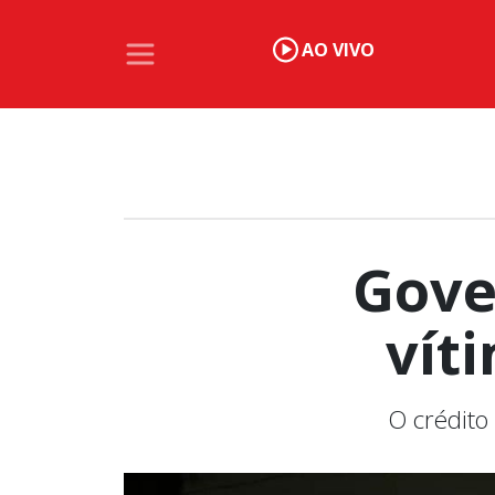
AO VIVO
Gove
vít
O crédito