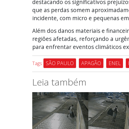
destacando os significativos prejuíz
que as perdas somem aproximadamen
incidente, com micro e pequenas emp
Além dos danos materiais e financei
regiões afetadas, reforçando a urgên
para enfrentar eventos climáticos e
SÃO PAULO
APAGÃO
ENEL
Tags
Leia também