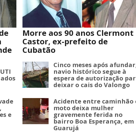
de
Morre aos 90 anos Clermont
a
Castor, ex-prefeito de
nde
Cubatão
Cinco meses após afundar
 UTI
navio histórico segue à
dados
espera de autorização pa
deixar o cais do Valongo
vade
Acidente entre caminhão 
,
moto deixa mulher
es e
gravemente ferida no
bairro Boa Esperança, em
Guarujá