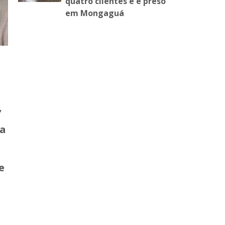
quatro clientes e é preso
em Mongaguá
,
ra
e