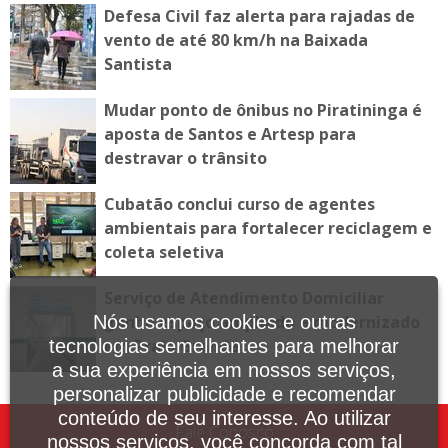
Defesa Civil faz alerta para rajadas de
vento de até 80 km/h na Baixada
Santista
Mudar ponto de ônibus no Piratininga é
aposta de Santos e Artesp para
destravar o trânsito
Cubatão conclui curso de agentes
ambientais para fortalecer reciclagem e
coleta seletiva
Serviço de Atendimento Domiciliar
Nós usamos cookies e outras
ganha espaço ampliado e modernizado
tecnologias semelhantes para melhorar
em Praia Grande
a sua experiência em nossos serviços,
personalizar publicidade e recomendar
conteúdo de seu interesse. Ao utilizar
Fale Conosco
nossos serviços, você concorda com tal