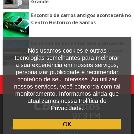
Grande
Encontro de carros antigos acontecerá no
Centro Histórico de Santos
Denúncia de banhistas leva à prisão de
Nós usamos cookies e outras
suspeito de abuso contra menores em
tecnologias semelhantes para melhorar
Praia Grande
a sua experiência em nossos serviços,
personalizar publicidade e recomendar
conteúdo de seu interesse. Ao utilizar
Fale Conosco
nossos serviços, você concorda com tal
monitoramento. Informamos ainda que
atualizamos nossa Política de
Privacidade.
OK
Avenida Dr. Pedro Lessa, 1640, sala 809, Santos - SP,