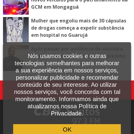
GCM em Mongaguá
Mulher que engoliu mais de 30 cápsulas
de drogas começa a expelir substância
em hospital no Guarujá
Após passar por audiência de custódia,
Nós usamos cookies e outras
Robinho é encaminhado para o presídio
tecnologias semelhantes para melhorar
de Tremembé
a sua experiência em nossos serviços,
personalizar publicidade e recomendar
conteúdo de seu interesse. Ao utilizar
Fale Conosco
nossos serviços, você concorda com tal
monitoramento. Informamos ainda que
atualizamos nossa Política de
Privacidade.
OK
Avenida Dr. Pedro Lessa, 1640, sala 809, Santos - SP,