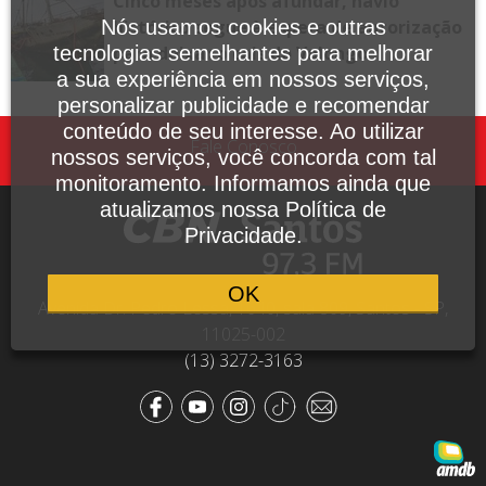
Cinco meses após afundar, navio
Nós usamos cookies e outras
histórico segue à espera de autorização
tecnologias semelhantes para melhorar
para deixar o cais do Valongo
a sua experiência em nossos serviços,
personalizar publicidade e recomendar
conteúdo de seu interesse. Ao utilizar
Fale Conosco
nossos serviços, você concorda com tal
monitoramento. Informamos ainda que
atualizamos nossa Política de
Privacidade.
OK
Avenida Dr. Pedro Lessa, 1640, sala 809, Santos - SP,
11025-002
(13) 3272-3163