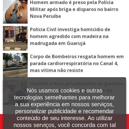
Homem armado é preso pela Polícia
Militar após briga e disparos no bairro
Nova Peruíbe
Polícia Civil investiga homicídio de
homem agredido com madeira na
madrugada em Guarujá
Corpo de Bombeiros resgata homem em
parada cardiorrespiratória no Canal 4,
mas vítima não resiste
Haddad critica privatizações do governo
Nós usamos cookies e outras
Tarcísio durante agenda no Vale do
tecnologias semelhantes para melhorar
Ribeira
a sua experiência em nossos serviços,
personalizar publicidade e recomendar
conteúdo de seu interesse. Ao utilizar
Fale Conosco
nossos serviços, você concorda com tal