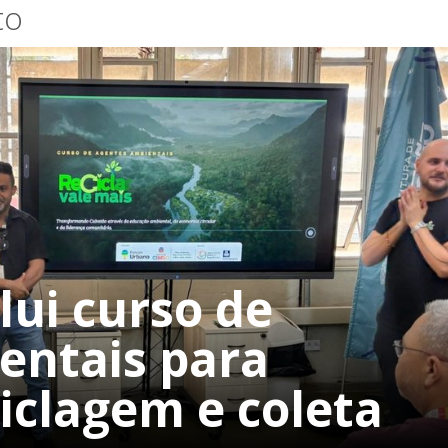
to
ui curso de
entais para
ciclagem e coleta