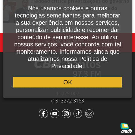
Haddad critica privatizações do governo
Nós usamos cookies e outras
Tarcísio durante agenda no Vale do
tecnologias semelhantes para melhorar
Ribeira
a sua experiência em nossos serviços,
personalizar publicidade e recomendar
conteúdo de seu interesse. Ao utilizar
Fale Conosco
nossos serviços, você concorda com tal
monitoramento. Informamos ainda que
atualizamos nossa Política de
Privacidade.
OK
Avenida Dr. Pedro Lessa, 1640, sala 809, Santos - SP,
11025-002
(13) 3272-3163