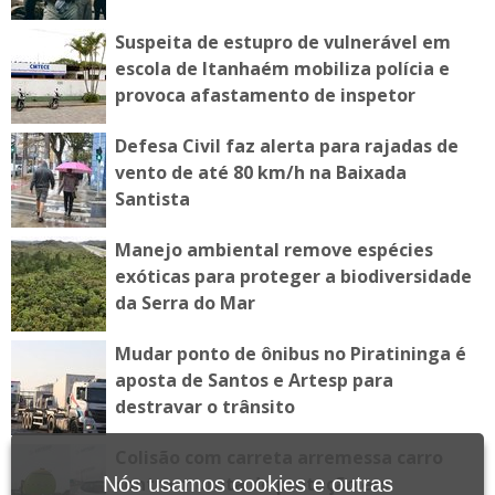
Suspeita de estupro de vulnerável em
escola de Itanhaém mobiliza polícia e
provoca afastamento de inspetor
Defesa Civil faz alerta para rajadas de
vento de até 80 km/h na Baixada
Santista
Manejo ambiental remove espécies
exóticas para proteger a biodiversidade
da Serra do Mar
Mudar ponto de ônibus no Piratininga é
aposta de Santos e Artesp para
destravar o trânsito
Colisão com carreta arremessa carro
Nós usamos cookies e outras
contra mureta de proteção em