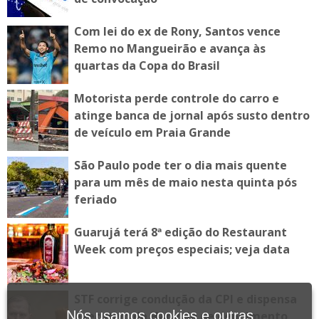
Com lei do ex de Rony, Santos vence
Remo no Mangueirão e avança às
quartas da Copa do Brasil
Motorista perde controle do carro e
atinge banca de jornal após susto dentro
de veículo em Praia Grande
São Paulo pode ter o dia mais quente
para um mês de maio nesta quinta pós
feriado
Guarujá terá 8ª edição do Restaurant
Week com preços especiais; veja data
STF corrige condução da CPI e dispensa
Nós usamos cookies e outras
executivo da Hapvida de depoimento