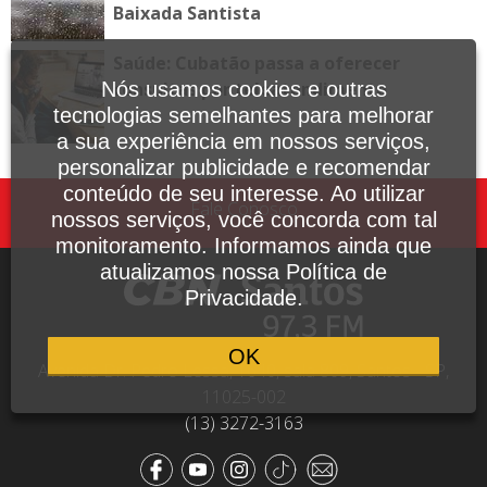
Baixada Santista
Saúde: Cubatão passa a oferecer
consultas por teleatendimento
Nós usamos cookies e outras
tecnologias semelhantes para melhorar
a sua experiência em nossos serviços,
personalizar publicidade e recomendar
conteúdo de seu interesse. Ao utilizar
Fale Conosco
nossos serviços, você concorda com tal
monitoramento. Informamos ainda que
atualizamos nossa Política de
Privacidade.
OK
Avenida Dr. Pedro Lessa, 1640, sala 809, Santos - SP,
11025-002
(13) 3272-3163